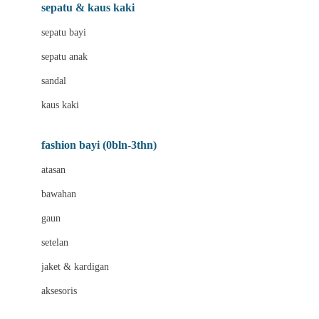
Beauty Barn
sepatu & kaus kaki
Bio Oil
sepatu bayi
Biolane
sepatu anak
Bite Fighters
sandal
Bizzi Growin
kaus kaki
Blackmores
fashion bayi (0bln-3thn)
Blooming Marvellous
atasan
Bonnels
bawahan
Bravado
gaun
Bruder
setelan
Brush Baby
jaket & kardigan
Buds Organics
aksesoris
Bugaboo
Buggygear