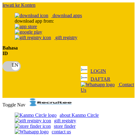
lewati ke Konten
download apps
download app from:
gift registry
Bahasa
ID
LOGIN
DAFTAR
Contact
Us
Toggle Nav
about Kanmo Circle
gift registry
store finder
contact us