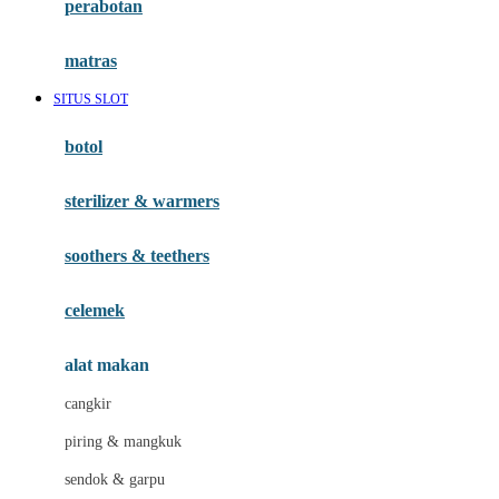
perabotan
Happy Tummy
Hauck
matras
Havaianas
SITUS SLOT
Hegen
botol
Hot Wheels
sterilizer & warmers
Hybrid
soothers & teethers
I
Inlacta DHA
celemek
Interlac
alat makan
Ivenet
cangkir
J
piring & mangkuk
Jack N Jill
sendok & garpu