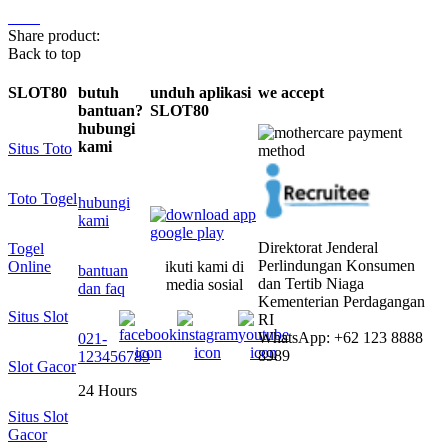
Share product:
Back to top
SLOT80
butuh
unduh aplikasi
we accept
bantuan?
SLOT80
hubungi
kami
Situs Toto
Toto Togel
hubungi
kami
Direktorat Jenderal
Togel
Perlindungan Konsumen
Online
ikuti kami di
bantuan
dan Tertib Niaga
media sosial
dan faq
Kementerian Perdagangan
Situs Slot
RI
WhatsApp: +62 123 8888
021-
8989
123456789
Slot Gacor
24 Hours
Situs Slot
Gacor