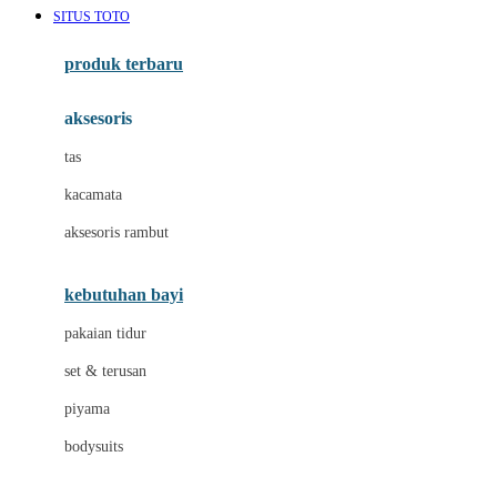
SITUS TOTO
Azetabio
produk terbaru
B
aksesoris
Baabaasheepz
tas
Babiators
kacamata
Baby Dove
aksesoris rambut
Baby Jogger
Baby Rovega
kebutuhan bayi
Babybee
pakaian tidur
Banana Boat
set & terusan
Banz
piyama
Barbie
bodysuits
Beaba