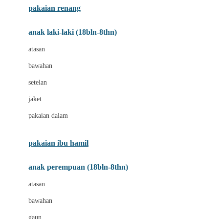
pakaian renang
Bumkins
anak laki-laki (18bln-8thn)
C
atasan
Cetaphil
bawahan
Chicco
setelan
Childlife
jaket
Clevamama
pakaian dalam
Cocolatte
Cottonseeds
pakaian ibu hamil
Cozy N Safe
anak perempuan (18bln-8thn)
Crane
atasan
Cybex
bawahan
D
gaun