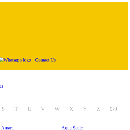
Contact Us
us
S
T
U
V
W
X
Y
Z
0-9
Amara
Aqua Scale