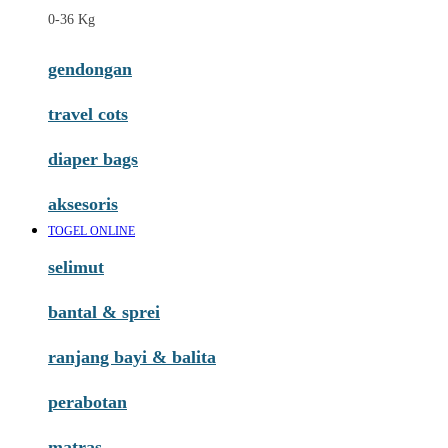
0-36 Kg
gendongan
travel cots
diaper bags
aksesoris
TOGEL ONLINE
selimut
bantal & sprei
ranjang bayi & balita
perabotan
matras