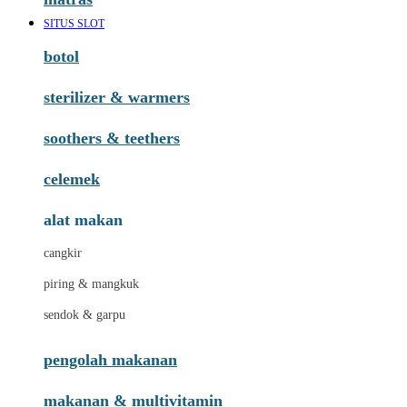
SITUS SLOT
botol
sterilizer & warmers
soothers & teethers
celemek
alat makan
cangkir
piring & mangkuk
sendok & garpu
pengolah makanan
makanan & multivitamin