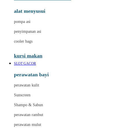
alat menyusui
pompa asi
penyimpanan asi
cooler bags
kursi makan
SLOT GACOR
perawatan bayi
perawatan kulit
Sunscreen
Shampo & Sabun
perawatan rambut
perawatan mulut