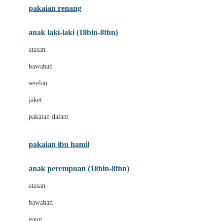
pakaian renang
Bumkins
anak laki-laki (18bln-8thn)
C
atasan
Cetaphil
bawahan
Chicco
setelan
Childlife
jaket
Clevamama
pakaian dalam
Cocolatte
Cottonseeds
pakaian ibu hamil
Cozy N Safe
anak perempuan (18bln-8thn)
Crane
atasan
Cybex
bawahan
D
gaun