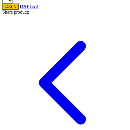
Squishmallows
DAFTAR
LOGIN
Share product:
Starbooks
Stick-O
Stokke
Sudocrem
Sumimo
Sunnylife
Sun-Staches
Swimava
T
Tommee Tippee
Trunki
Tutti Bambini