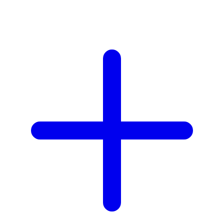
Xootz
Y
Yamatoya
Z
Zaxy
Zoggs
0-9
4Moms
59S