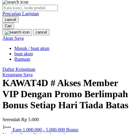
O
Pencarian Lanjutan
Oh Ma Grain
cancel
Okiedog
Cari
cancel
P
Akun Saya
Masuk / buat akun
Peachy
buat akun
Phil & Ted's
Bantuan
Philips Avent
Daftar Keinginan
Keranjang Saya
Pigeon
KAWAT4D # Akses Member
Playgro
VIP Dengan Promo Berlimpah
Poled Global
Bonus Setiap Hari Tiada Batas
Ponycycle
Serendah
Rp 5.000
Puma
Earn
1.000.000
-
5.000.000
Bonus
Pureats