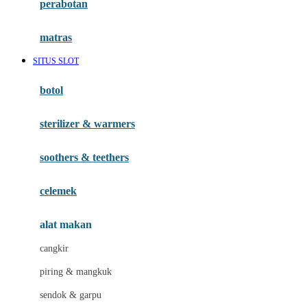
perabotan
Happy Tummy
Hauck
matras
Havaianas
SITUS SLOT
Hegen
botol
Hot Wheels
sterilizer & warmers
Hybrid
soothers & teethers
I
Inlacta DHA
celemek
Interlac
alat makan
Ivenet
cangkir
J
piring & mangkuk
Jack N Jill
sendok & garpu