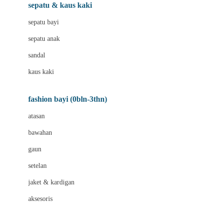
Beauty Barn
sepatu & kaus kaki
Bio Oil
sepatu bayi
Biolane
sepatu anak
Bite Fighters
sandal
Bizzi Growin
kaus kaki
Blackmores
fashion bayi (0bln-3thn)
Blooming Marvellous
atasan
Bonnels
bawahan
Bravado
gaun
Bruder
setelan
Brush Baby
jaket & kardigan
Buds Organics
aksesoris
Bugaboo
Buggygear