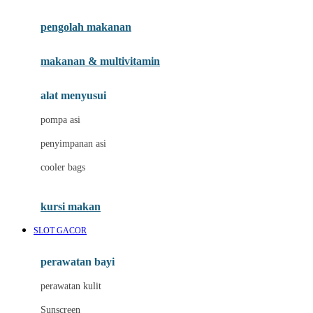
Joie
pengolah makanan
Joolz
Jujube
makanan & multivitamin
K
alat menyusui
Kiddycuts
pompa asi
Kumon
penyimpanan asi
L
cooler bags
Leapfrog
kursi makan
Leclerc
SLOT GACOR
Lee Vierra
Lillebaby
perawatan bayi
Little Bird Told Me
perawatan kulit
Little Miss Janis
Sunscreen