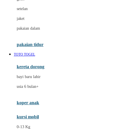
Dae Organics
setelan
Docare
jaket
Doona
pakaian dalam
Down To Earth
Drew
pakaian tidur
Dr. Brown's
TOTO TOGEL
E
kereta dorong
ELC
bayi baru lahir
Ergobaby
usia 6 bulan+
Expert Care
koper anak
Ezyroller
kursi mobil
F
0-13 Kg