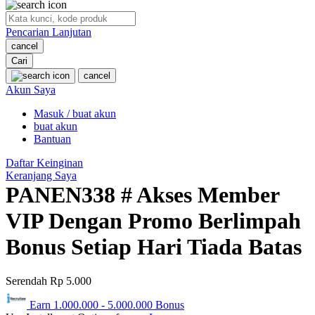
O
Pencarian Lanjutan
Oh Ma Grain
cancel
Okiedog
Cari
cancel
P
Akun Saya
Masuk / buat akun
Peachy
buat akun
Phil & Ted's
Bantuan
Philips Avent
Daftar Keinginan
Keranjang Saya
Pigeon
PANEN338 # Akses Member
Playgro
VIP Dengan Promo Berlimpah
Poled Global
Bonus Setiap Hari Tiada Batas
Ponycycle
Serendah
Rp 5.000
Puma
Earn
1.000.000
-
5.000.000
Bonus
Pureats