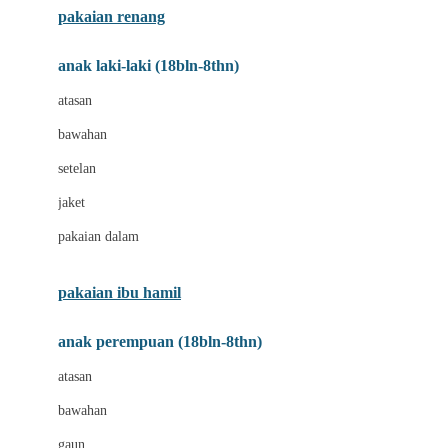
pakaian renang
Bumkins
anak laki-laki (18bln-8thn)
C
atasan
Cetaphil
bawahan
Chicco
setelan
Childlife
jaket
Clevamama
pakaian dalam
Cocolatte
Cottonseeds
pakaian ibu hamil
Cozy N Safe
anak perempuan (18bln-8thn)
Crane
atasan
Cybex
bawahan
D
gaun