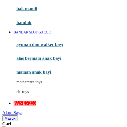
Moby
bak mandi
Momami
handuk
Mothercare
BANDAR SLOT GACOR
Mustela
ayunan dan walker bayi
My Buddy Tag
My K
alas bermain anak bayi
N
mainan anak bayi
Naif
mothercare toys
Nike
elc toys
Nordic Natural
PANEN338
Nuby
Akun Saya
Nuna
Masuk
Cari