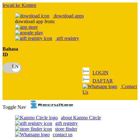
lewati ke Konten
download apps
download app from:
gift registry
Bahasa
ID
LOGIN
DAFTAR
Contact
Us
Toggle Nav
about Kanmo Circle
gift registry
store finder
contact us