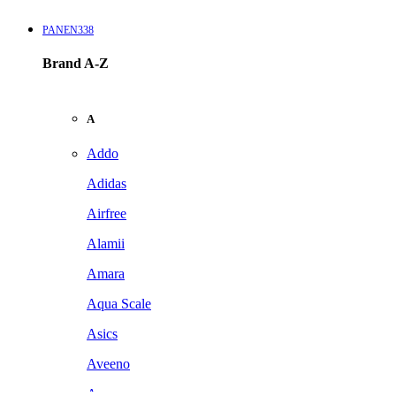
PANEN338
Brand A-Z
A
Addo
Adidas
Airfree
Alamii
Amara
Aqua Scale
Asics
Aveeno
Awan