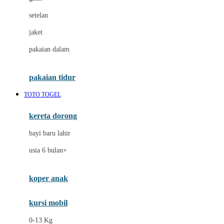
Dae Organics
setelan
Docare
jaket
Doona
pakaian dalam
Down To Earth
Drew
pakaian tidur
Dr. Brown's
TOTO TOGEL
E
kereta dorong
ELC
bayi baru lahir
Ergobaby
usia 6 bulan+
Expert Care
koper anak
Ezyroller
kursi mobil
F
0-13 Kg