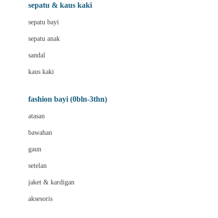
Beauty Barn
sepatu & kaus kaki
Bio Oil
sepatu bayi
Biolane
sepatu anak
Bite Fighters
sandal
Bizzi Growin
kaus kaki
Blackmores
fashion bayi (0bln-3thn)
Blooming Marvellous
atasan
Bonnels
bawahan
Bravado
gaun
Bruder
setelan
Brush Baby
jaket & kardigan
Buds Organics
aksesoris
Bugaboo
Buggygear