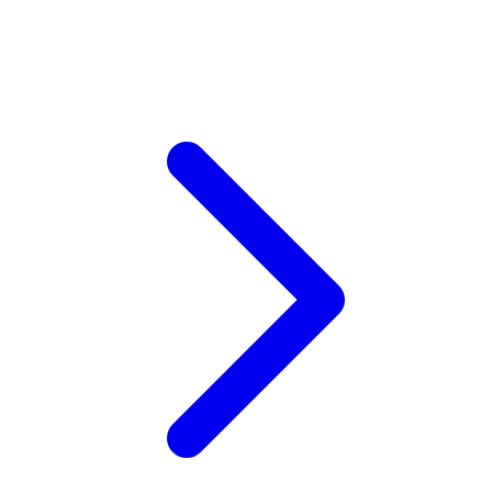
Twistshake
TY Toys
U
V
Veja
Vitaflow
Vtech
W
Waterland
Wellness
X