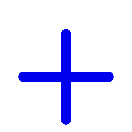
Xootz
Y
Yamatoya
Z
Zaxy
Zoggs
0-9
4Moms
59S