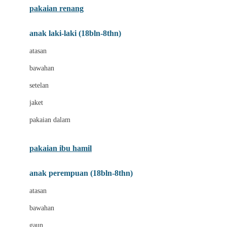
pakaian renang
Bumkins
anak laki-laki (18bln-8thn)
C
atasan
Cetaphil
bawahan
Chicco
setelan
Childlife
jaket
Clevamama
pakaian dalam
Cocolatte
Cottonseeds
pakaian ibu hamil
Cozy N Safe
anak perempuan (18bln-8thn)
Crane
atasan
Cybex
bawahan
D
gaun