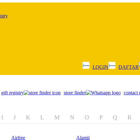
istry
LOGIN
DAFTAR
gift registry
store finder
contact 
I
J
K
L
M
N
O
P
Q
R
Airfree
Alamii