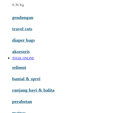
0-36 Kg
gendongan
travel cots
diaper bags
aksesoris
TOGEL ONLINE
selimut
bantal & sprei
ranjang bayi & balita
perabotan
matras