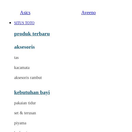
Asics
Aveeno
SITUS TOTO
produk terbaru
aksesoris
tas
kacamata
aksesoris rambut
kebutuhan bayi
pakaian tidur
set & terusan
piyama