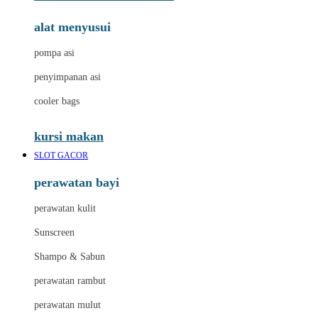
alat menyusui
pompa asi
penyimpanan asi
cooler bags
kursi makan
SLOT GACOR
perawatan bayi
perawatan kulit
Sunscreen
Shampo & Sabun
perawatan rambut
perawatan mulut