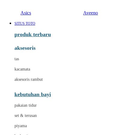
Asics
Aveeno
SITUS TOTO
produk terbaru
aksesoris
tas
kacamata
aksesoris rambut
kebutuhan bayi
pakaian tidur
set & terusan
piyama