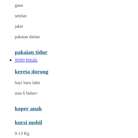
gaun
setelan
jaket
pakaian dalam
pakaian tidur
TOTO TOGEL
kereta dorong
bayi baru lahir
usia 6 bulan+
koper anak
kursi mobil
0-13 Kg