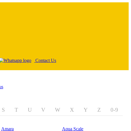
Contact Us
us
S
T
U
V
W
X
Y
Z
0-9
Amara
Aqua Scale