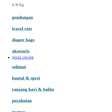
0-36 Kg
gendongan
travel cots
diaper bags
aksesoris
TOGEL ONLINE
selimut
bantal & sprei
ranjang bayi & balita
perabotan
matras