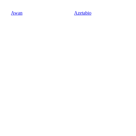
Awan
Azetabio