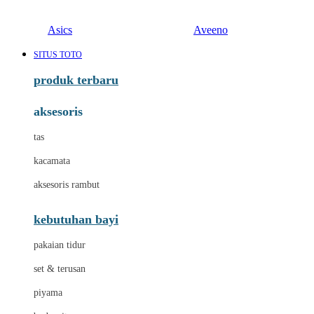
Asics
Aveeno
SITUS TOTO
produk terbaru
aksesoris
tas
kacamata
aksesoris rambut
kebutuhan bayi
pakaian tidur
set & terusan
piyama