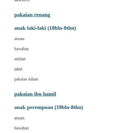
pakaian renang
anak laki-laki (18bln-8thn)
atasan
bawahan
setelan
jaket
pakaian dalam
pakaian ibu hamil
anak perempuan (18bln-8thn)
atasan
bawahan