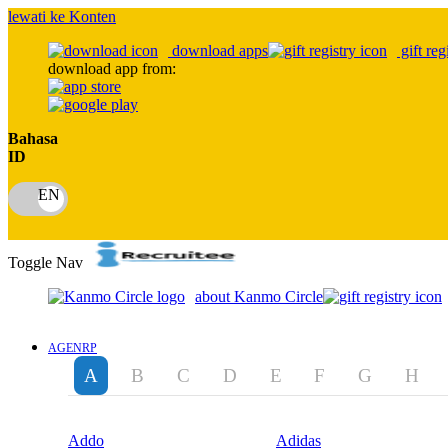
lewati ke Konten
download apps
gift reg
download app from:
Bahasa
ID
Toggle Nav
about Kanmo Circle
AGENRP
A
B
C
D
E
F
G
H
Addo
Adidas